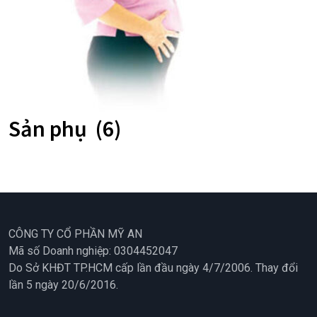
Sản phụ
(6)
CÔNG TY CỔ PHẦN MỸ AN
Mã số Doanh nghiệp: 0304452047
Do Sở KHĐT TP.HCM cấp lần đầu ngày 4/7/2006. Thay đổi
lần 5 ngày 20/6/2016.