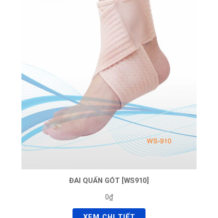
ĐAI QUẤN GÓT [WS910]
0₫
XEM CHI TIẾT