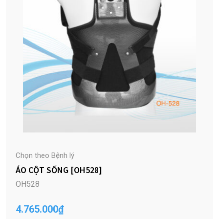
Chọn theo Bệnh lý
ÁO CỘT SỐNG [OH528]
OH528
4.765.000
₫