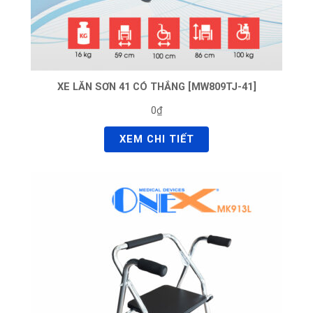
XE LĂN SƠN 41 CÓ THẮNG [MW809TJ-41]
0₫
XEM CHI TIẾT