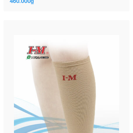
460.000
₫