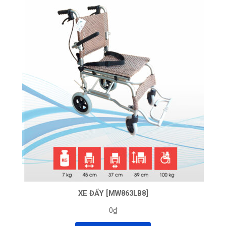
XE ĐẨY [MW863LB8]
0₫