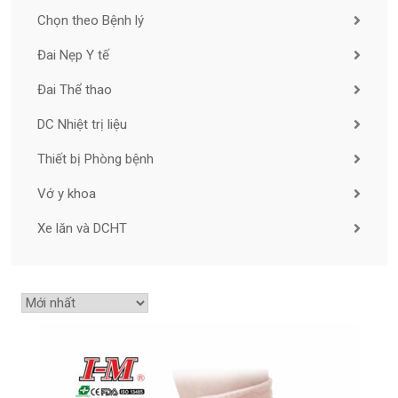
Chọn theo Bệnh lý
Đai Nẹp Y tế
Đai Thể thao
DC Nhiệt trị liệu
Thiết bị Phòng bệnh
Vớ y khoa
Xe lăn và DCHT
Sắp
xếp
sản
phẩm
theo