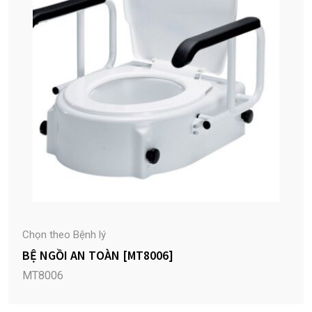
Chọn theo Bệnh lý
BỆ NGỒI AN TOÀN [MT8006]
MT8006