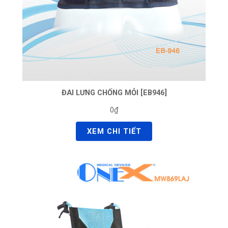
ĐAI LƯNG CHỐNG MỎI [EB946]
0₫
XEM CHI TIẾT