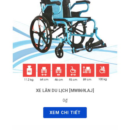
XE LĂN DU LỊCH [MW869LAJ]
0₫
XEM CHI TIẾT