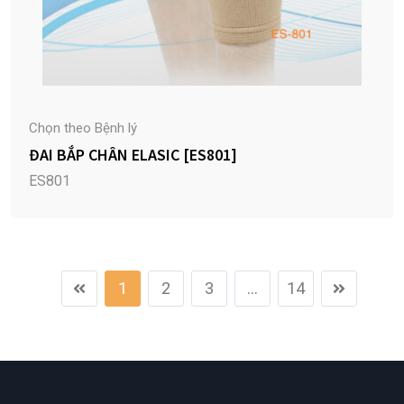
Chọn theo Bệnh lý
ĐAI BẮP CHÂN ELASIC [ES801]
ES801
1
2
3
...
14