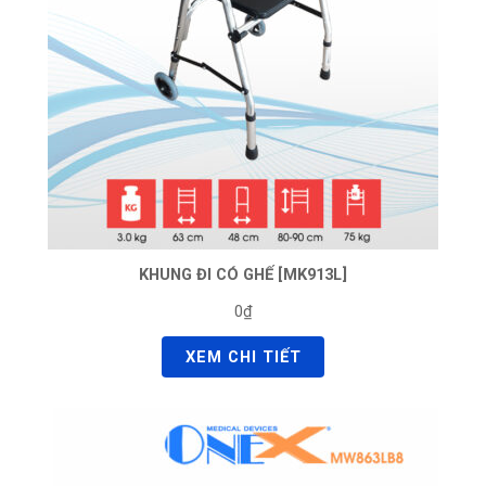
KHUNG ĐI CÓ GHẾ [MK913L]
0₫
XEM CHI TIẾT