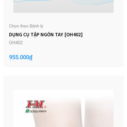
Chọn theo Bệnh lý
DỤNG CỤ TẬP NGÓN TAY [OH402]
OH402
955.000
₫