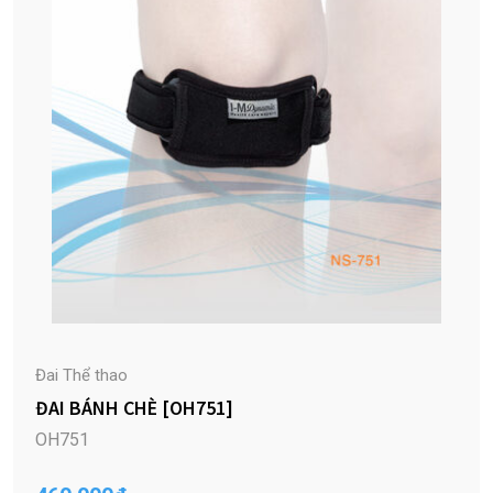
Đai Thể thao
ĐAI BÁNH CHÈ [OH751]
OH751