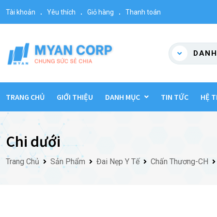
Skip
Tài khoản
Yêu thích
Giỏ hàng
Thanh toán
to
content
DANH
TRANG CHỦ
GIỚI THIỆU
DANH MỤC
TIN TỨC
HỆ T
Chi dưới
Trang Chủ
Sản Phẩm
Đai Nẹp Y Tế
Chấn Thương-CH