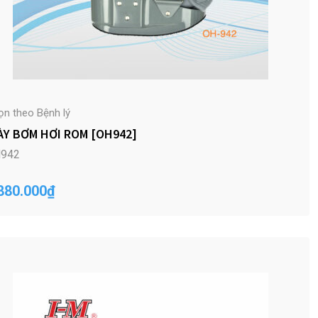
ọn theo Bệnh lý
ÀY BƠM HƠI ROM [OH942]
942
880.000
₫