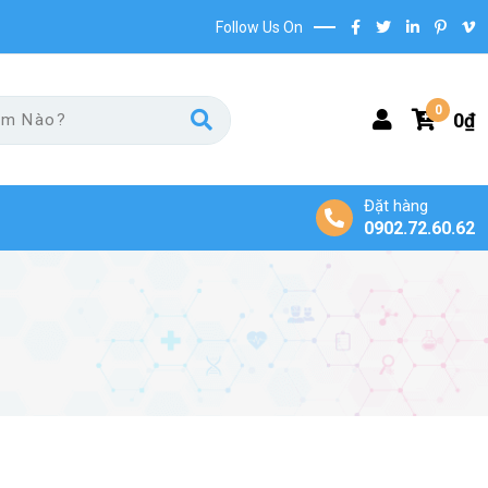
Follow Us On
0
0
₫
Đặt hàng
0902.72.60.62