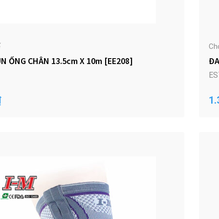
ế
Ch
N ỐNG CHÂN 13.5cm X 10m [EE208]
ĐA
ES
₫
1.