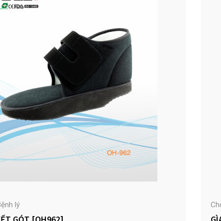
ệnh lý
Ch
YẾT GÓT [OH962]
GÌ