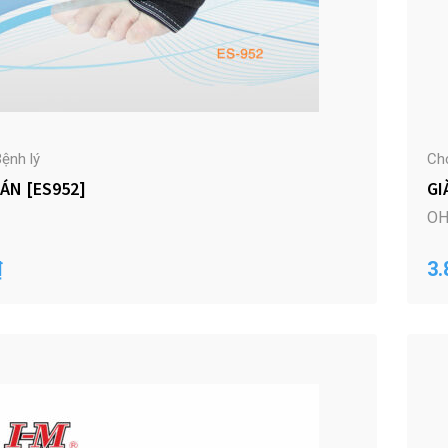
ệnh lý
Ch
ÁN [ES952]
GI
OH
₫
3.