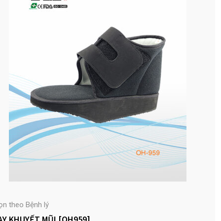
ọn theo Bệnh lý
AY KHUYẾT MŨI [OH959]