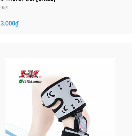
959
3.000
₫