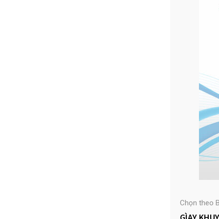
Chọn theo B
GÌAY KHU