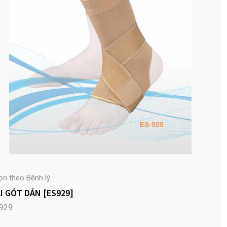
ọn theo Bệnh lý
I GÓT DÁN [ES929]
929