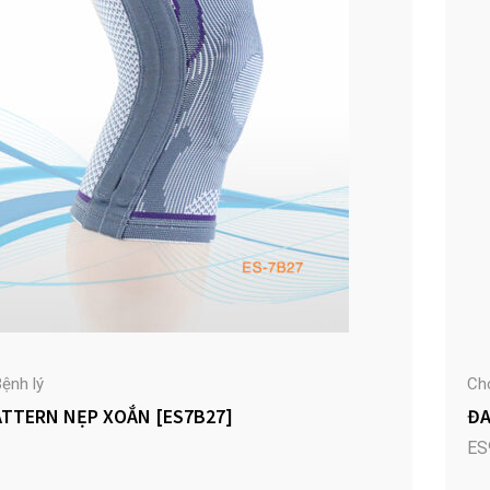
ệnh lý
Ch
ATTERN NẸP XOẮN [ES7B27]
ĐA
ES