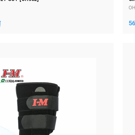
OH
₫
56