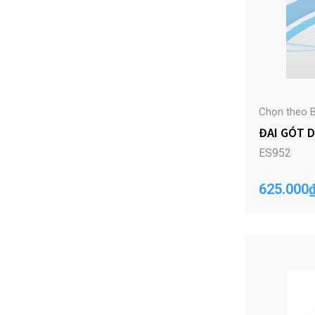
Chọn theo B
ĐAI GÓT D
ES952
625.000