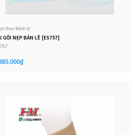
ọn theo Bệnh lý
I GỐI NẸP BẢN LỀ [ES757]
757
385.000
₫