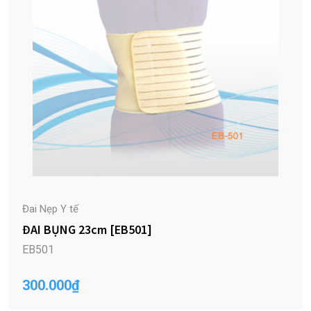
Đai Nẹp Y tế
ĐAI BỤNG 23cm [EB501]
EB501
300.000
₫