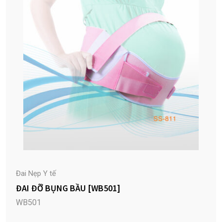
Đai Nẹp Y tế
ĐAI ĐỠ BỤNG BẦU [WB501]
WB501