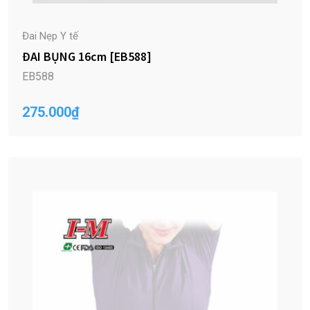
Đai Nẹp Y tế
ĐAI BỤNG 16cm [EB588]
EB588
275.000
₫