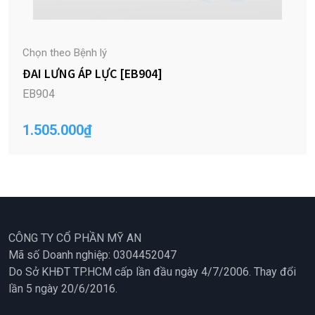
Chọn theo Bệnh lý
ĐAI LƯNG ÁP LỰC [EB904]
EB904
1.505.000
₫
CÔNG TY CỔ PHẦN MỸ AN
Mã số Doanh nghiệp: 0304452047
Do Sở KHĐT TP.HCM cấp lần đầu ngày 4/7/2006. Thay đổi
lần 5 ngày 20/6/2016.