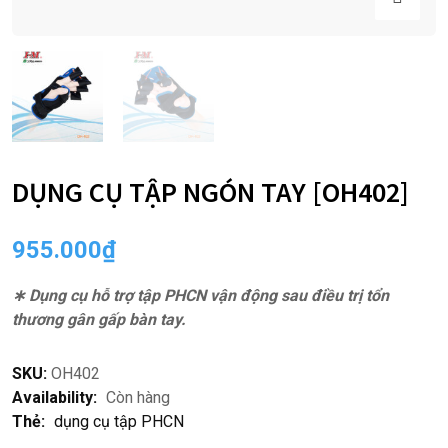
DỤNG CỤ TẬP NGÓN TAY [OH402]
955.000
₫
∗ Dụng cụ hỗ trợ tập PHCN vận động sau điều trị tổn
thương gân gấp bàn tay.
SKU:
OH402
Availability:
Còn hàng
Thẻ:
dụng cụ tập PHCN