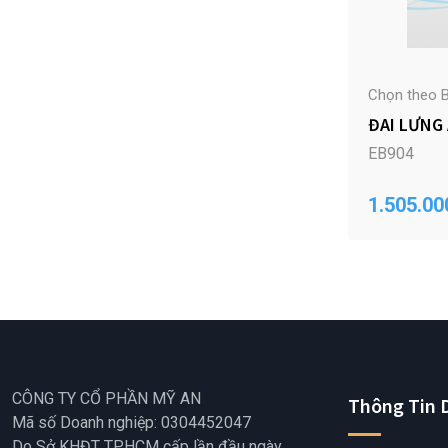
Chọn theo B
ĐAI LƯNG 
EB904
1.505.00
CÔNG TY CỔ PHẦN MỸ AN
Thông Tin 
Mã số Doanh nghiệp: 0304452047
Do Sở KHĐT TP.HCM cấp lần đầu ngày