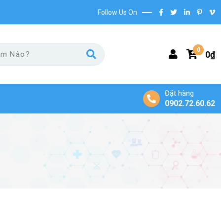
Follow Us On
0
0
₫
Đặt hàng
0902.72.60.62