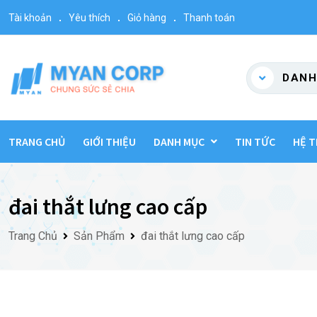
Skip
Tài khoản
Yêu thích
Giỏ hàng
Thanh toán
to
content
DANH
TRANG CHỦ
GIỚI THIỆU
DANH MỤC
TIN TỨC
HỆ T
đai thắt lưng cao cấp
Trang Chủ
Sản Phẩm
đai thắt lưng cao cấp