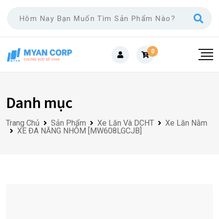
Skip
to
content
0
Danh mục
Trang Chủ
Sản Phẩm
Xe Lăn Và DCHT
Xe Lăn Nằm
XE ĐA NĂNG NHÔM [MW608LGCJB]