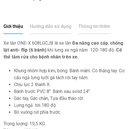
Giới thiệu
Hướng dẫn sử dụng
Thông tin thêm
Xe lăn ONE-X 608LGCJB là xe lăn
Đa năng cao cấp
,
chống
lật anti- flip (6 bánh)
khi lưng xe ngả nằm 120-180 độ.
Có
thể tắm rửa cho bệnh nhân trên xe.
Khung nhôm hợp kim, bóng. Bánh mâm. Có thắng tay. Cơ
cấu ngả lưng lưỡi gà tách rời tay nắm.
Chịu lực 2 thanh X.
Bánh trước PVC 8″. Bánh sau solid 24″.
Gác tay, Gác chân, Tựa đầu tháo rời.
Lưng ngả tới 180 độ.
Bô vuông rút phía trước.
Trọng lượng: 19,5 KG.