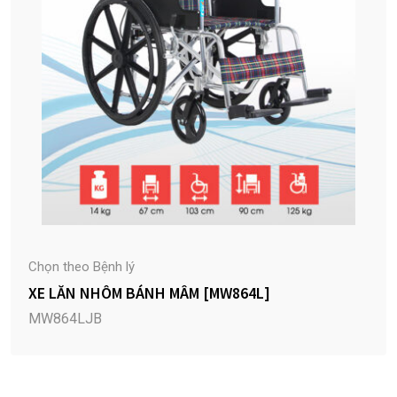
Chọn theo Bệnh lý
XE LĂN NHÔM BÁNH MÂM [MW864L]
MW864LJB