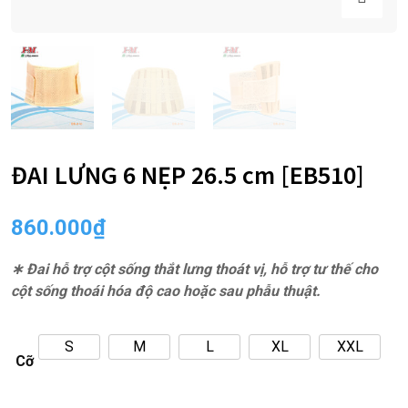
ĐAI LƯNG 6 NẸP 26.5 cm [EB510]
860.000
₫
∗ Đai hỗ trợ cột sống thắt lưng thoát vị, hỗ trợ tư thế cho
cột sống thoái hóa độ cao hoặc sau phẫu thuật.
S
M
L
XL
XXL
Cỡ