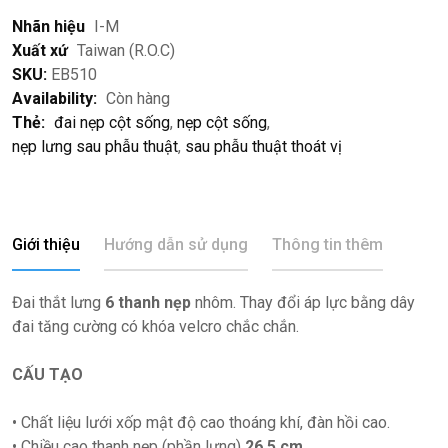
Nhãn hiệu
I-M
Xuất xứ
Taiwan (R.O.C)
SKU:
EB510
Availability:
Còn hàng
Thẻ:
đai nẹp cột sống
,
nẹp cột sống
,
nẹp lưng sau phẫu thuật
,
sau phẫu thuật thoát vị
Giới thiệu
Hướng dẫn sử dụng
Thông tin thêm
Đai thắt lưng
6 thanh nẹp
nhôm. Thay đổi áp lực bằng dây
đai tăng cường có khóa velcro chắc chắn.
CẤU TẠO
• Chất liệu lưới xốp mật độ cao thoáng khí, đàn hồi cao.
• Chiều cao thanh nẹp (phần lưng)
26,5 cm
.