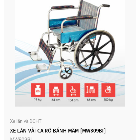
Xe lăn và DCHT
XE LĂN VẢI CA RÔ BÁNH MÂM [MW809BI]
MW809BI