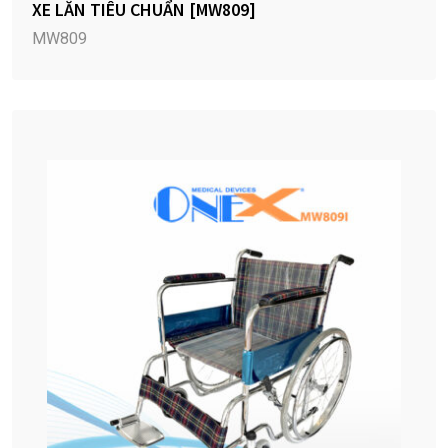
XE LĂN TIÊU CHUẨN [MW809]
MW809