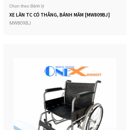
Chọn theo Bệnh lý
XE LĂN TC CÓ THẮNG, BÁNH MÂM [MW809BJ]
MW809BJ